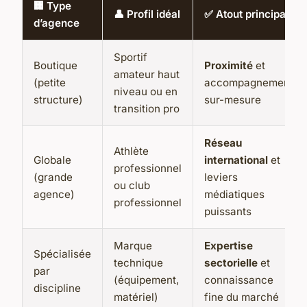
🏢 Type
👤 Profil idéal
✅ Atout principal
d’agence
Sportif
Boutique
Proximité
et
amateur haut
(petite
accompagnement
niveau ou en
structure)
sur-mesure
transition pro
Réseau
Athlète
Globale
international
et
professionnel
(grande
leviers
ou club
agence)
médiatiques
professionnel
puissants
Marque
Expertise
Spécialisée
technique
sectorielle
et
par
(équipement,
connaissance
discipline
matériel)
fine du marché