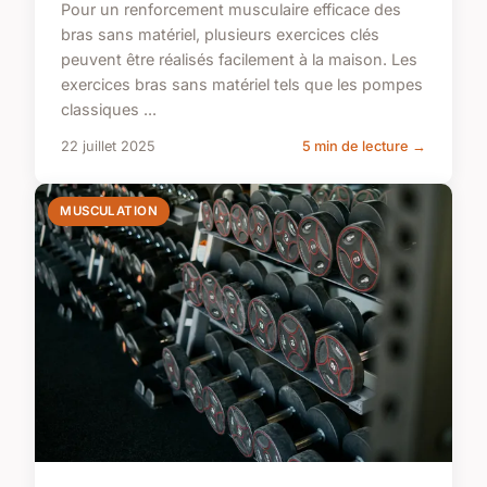
Pour un renforcement musculaire efficace des
bras sans matériel, plusieurs exercices clés
peuvent être réalisés facilement à la maison. Les
exercices bras sans matériel tels que les pompes
classiques ...
22 juillet 2025
5 min de lecture →
MUSCULATION