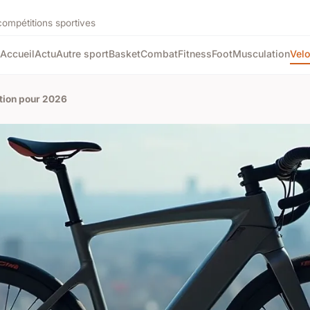
compétitions sportives
Accueil
Actu
Autre sport
Basket
Combat
Fitness
Foot
Musculation
Vel
ction pour 2026