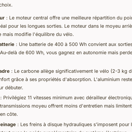
choix.
ur
: Le moteur central offre une meilleure répartition du po
déal pour les longues sorties. Le moteur dans le moyeu arrièr
 mais modifie l'équilibre du vélo.
atterie
: Une batterie de 400 à 500 Wh convient aux sorti
f. Au-delà de 600 Wh, vous gagnez en autonomie mais perde
adre
: Le carbone allège significativement le vélo (2-3 kg d
nfort grâce à ses propriétés d'absorption. L'aluminium rest
ur débuter.
: Privilégiez 11 vitesses minimum avec dérailleur électroniq
 transmissions moyeu offrent moins d'entretien mais limitent
en côte.
reinage
: Les freins à disque hydrauliques s'imposent pour l